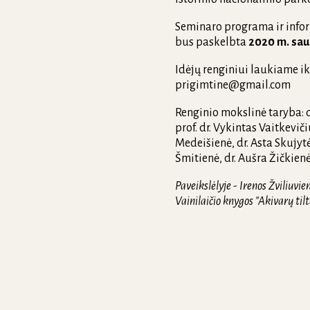
Seminaro programa ir inform
bus paskelbta
2020 m. saus
Idėjų renginiui laukiame i
prigimtine@gmail.com
Renginio mokslinė taryba: d
prof. dr. Vykintas Vaitkevič
Medeišienė, dr. Asta Skujyt
Šmitienė, dr. Aušra Žičkien
Paveikslėlyje - Irenos Žviliuvie
Vainilaičio knygos "Akivarų tilt