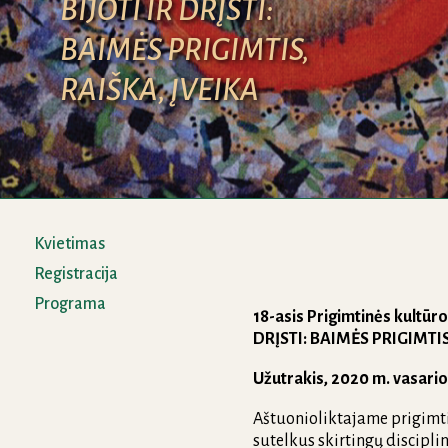
BIJOTI IR DRĮSTI:
BAIMĖS PRIGIMTIS,
RAIŠKA, ĮVEIKA
Kvietimas
Registracija
Programa
18-asis Prigimtinės kultūr
DRĮSTI: BAIMĖS PRIGIMTIS
Užutrakis, 2020 m. vasario 
Aštuonioliktajame prigimti
sutelkus skirtingų discipli