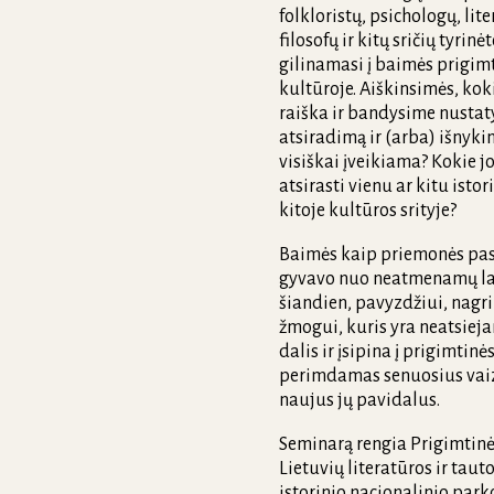
folkloristų, psichologų, lit
filosofų ir kitų sričių tyrin
gilinamasi į baimės prigimt
kultūroje. Aiškinsimės, kok
raiška ir bandysime nustat
atsiradimą ir (arba) išnyki
visiškai įveikiama? Kokie jo
atsirasti vienu ar kitu istor
kitoje kultūros srityje?
Baimės kaip priemonės pas
gyvavo nuo neatmenamų lai
šiandien, pavyzdžiui, nagr
žmogui, kuris yra neatsiej
dalis ir įsipina į prigimtinė
perimdamas senuosius vaiz
naujus jų pavidalus.
Seminarą rengia Prigimtinės
Lietuvių literatūros ir taut
istorinio nacionalinio parko